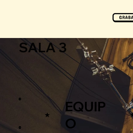
SALA 3
EQUIP
★
O