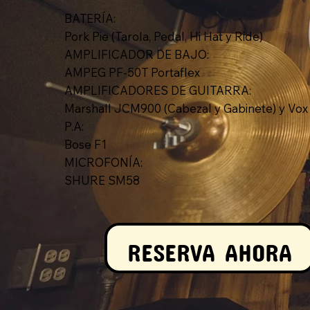
BATERÍA:
Pork Pie (Tarola, Pedal, Hi Hat y Ride)
AMPLIFICADOR DE BAJO:
AMPEG PF-50T Portaflex
AMPLIFICADORES DE GUITARRA:
Marshall JCM900 (Cabezal y Gabinete) y Vox
P.A:
Bose F1
MICROFONÍA:
SHURE SM58
RESERVA AHORA