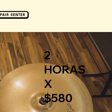
2
HORAS
X
$580